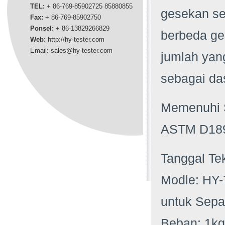
TEL:
+ 86-769-85902725 85880855
gesekan se
Fax:
+ 86-769-85902750
Ponsel:
+ 86-
13829266829
berbeda ge
Web:
http://hy-tester.com
Email:
sales@hy-tester.com
jumlah yang
sebagai d
Memenuhi 
ASTM D189
Tanggal Tek
Modle: HY-
untuk Sepa
Beban: 1kg 