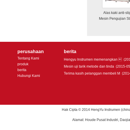
Alas kaki anti-sli
Mesin Pengujian St
perusahaan
berita
Tentang Kami
Hengyu Instrumen memenangkan 
(201
produk
Mesin uji tarik metode dan tinda
(2015-05
berita
Terima kasih pelanggan membeli M
(201
Hubungi Kami
Hak Cipta © 2014 HengYu Instrumen (china)
Alamat: Houde Pusat Industri, Daoj