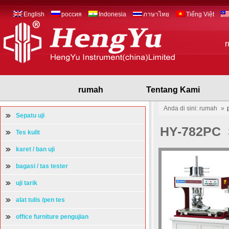
English
россия
Indonesia
ภาษาไทย
Tiếng Việt
rumah
Tentang Kami
Anda di sini: rumah
»
Sepatu uji
HY-782PC S
Tes kulit
karet / ban uji
bagasi / tas tester
uji tarik
alat tulis /pen tes
office furniture pengujian