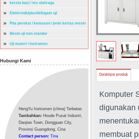
kereta bayi / tes olahraga
Elektronik/plastik/logam uji
Pita perekat / kemasan / jenis kertas mesin
uji
Mesin uji non-standar
Uji materi / instrumen
Hubungi Kami
Deskripsi produk
Komputer S
digunakan 
HengYu Instrumen (china) Terbatas
Tambahkan:
Houde Pusat Industri,
menentukan
Daojiao Town, Dongguan City,
Provinsi Guangdong, Cina
membuat pe
Contact person:
Tina