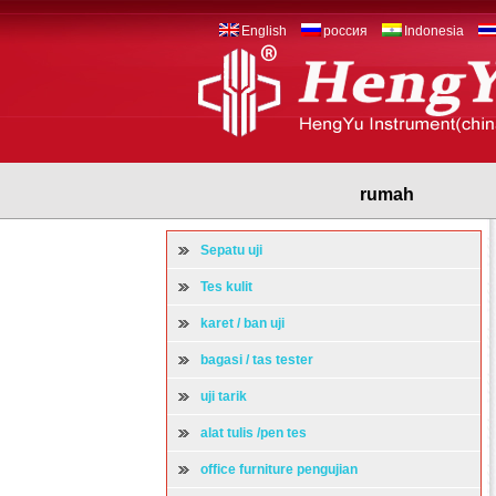
English
россия
Indonesia
rumah
Sepatu uji
Tes kulit
karet / ban uji
bagasi / tas tester
uji tarik
alat tulis /pen tes
office furniture pengujian