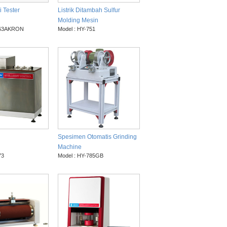
 Tester
Listrik Ditambah Sulfur
Molding Mesin
763AKRON
Model : HY-751
h
Spesimen Otomatis Grinding
Machine
73
Model : HY-785GB