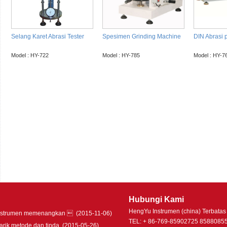
Selang Karet Abrasi Tester
Spesimen Grinding Machine
DIN Abrasi 
Model : HY-722
Model : HY-785
Model : HY-7
Hubungi Kami
HengYu Instrumen (china) Terbatas
nstrumen memenangkan 
(2015-11-06)
TEL: + 86-769-85902725 8588085
tarik metode dan tinda
(2015-05-26)