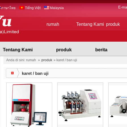
E-ma
ภาษาไทย
Tiếng Việt
Malaysia
rumah
Tentang Kami
produk
Tentang Kami
produk
berita
Anda di sini: rumah
»
produk
»
karet / ban uji
karet / ban uji