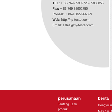
TEL:
+ 86-769-85902725 85880855
Fax:
+ 86-769-85902750
Ponsel:
+ 86-
13829266829
Web:
http://hy-tester.com
Email:
sales@hy-tester.com
perusahaan
berita
Tentang Kami
Hengyu I
produk
Mesin uji 