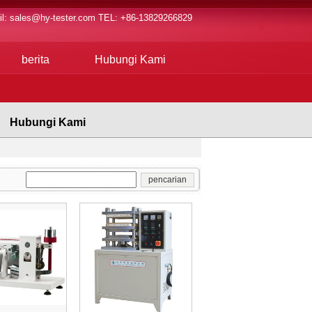
il:
sales@hy-tester.com
TEL: +86-13829266829
berita
Hubungi Kami
Hubungi Kami
pencarian