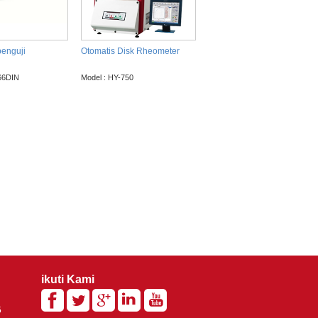
penguji
Otomatis Disk Rheometer
66DIN
Model : HY-750
ikuti Kami
5