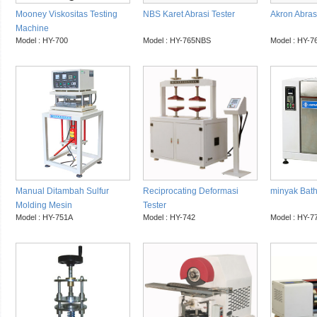
Mooney Viskositas Testing
NBS Karet Abrasi Tester
Akron Abrasi
Machine
Model : HY-700
Model : HY-765NBS
Model : HY-
Manual Ditambah Sulfur
Reciprocating Deformasi
minyak Bat
Molding Mesin
Tester
Model : HY-751A
Model : HY-742
Model : HY-7