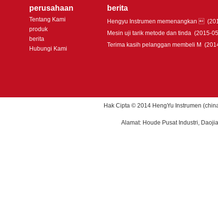
perusahaan
berita
Tentang Kami
Hengyu Instrumen memenangkan 
(201
produk
Mesin uji tarik metode dan tinda
(2015-05
berita
Terima kasih pelanggan membeli M
(201
Hubungi Kami
Hak Cipta © 2014 HengYu Instrumen (china)
Alamat: Houde Pusat Industri, Daoj