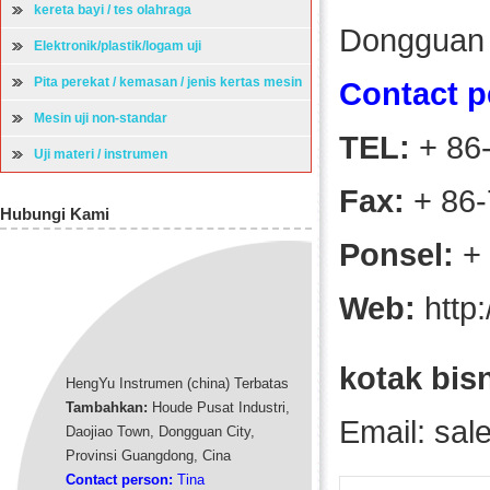
kereta bayi / tes olahraga
Dongguan 
Elektronik/plastik/logam uji
Pita perekat / kemasan / jenis kertas mesin
Contact p
uji
Mesin uji non-standar
TEL:
+ 86
Uji materi / instrumen
Fax:
+ 86-
Hubungi Kami
Ponsel:
+ 
Web:
http
kotak bisn
HengYu Instrumen (china) Terbatas
Tambahkan:
Houde Pusat Industri,
Email:
sal
Daojiao Town, Dongguan City,
Provinsi Guangdong, Cina
Contact person:
Tina