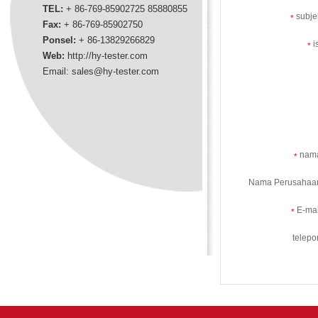
TEL:
+ 86-769-85902725 85880855
subje
*
Fax:
+ 86-769-85902750
Ponsel:
+ 86-
13829266829
is
*
Web:
http://hy-tester.com
Email:
sales@hy-tester.com
nam
*
Nama Perusahaa
E-mai
*
telepo