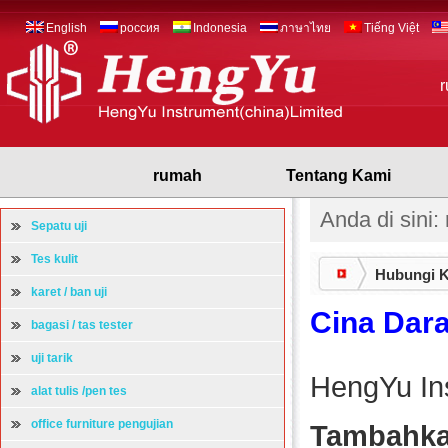
English
россия
Indonesia
ภาษาไทย
Tiếng Việt
rumah
Tentang Kami
Anda di sini
Sepatu uji
Tes kulit
Hubungi 
karet / ban uji
Cina Dara
bagasi / tas tester
uji tarik
HengYu Ins
alat tulis /pen tes
office furniture pengujian
Tambahka